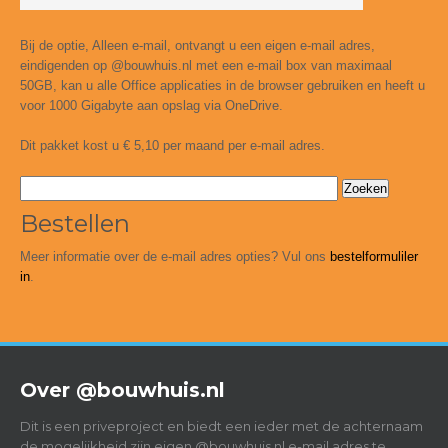
Bij de optie, Alleen e-mail, ontvangt u een eigen e-mail adres,
eindigenden op @bouwhuis.nl met een e-mail box van maximaal
50GB, kan u alle Office applicaties in de browser gebruiken en heeft u
voor 1000 Gigabyte aan opslag via OneDrive.
Dit pakket kost u € 5,10 per maand per e-mail adres.
Zoeken
naar:
Bestellen
Meer informatie over de e-mail adres opties? Vul ons
bestelformuliler
in
.
Over @bouwhuis.nl
Dit is een priveproject en biedt een ieder met de achternaam
de mogelijkheid zijn eigen @bouwhuis.nl e-mail adres te